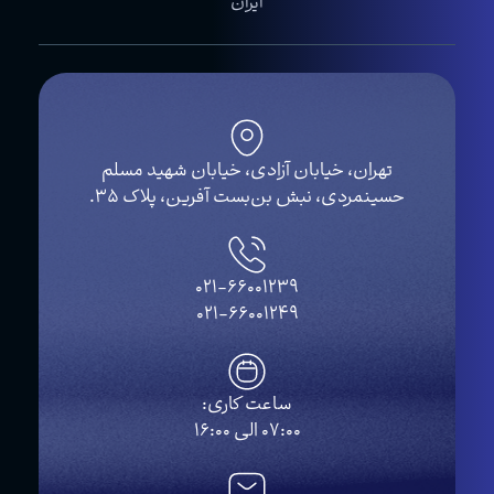
ایران
تهران، خیابان آزادی، خیابان شهید مسلم
ینمردی، نبش بن‌بست آفرین، پلاک ۳۵.
021-66001239
021-66001249
ساعت کاری:
07:00 الی 16:00