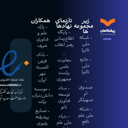
زیر
تارنمای
همکاران
مجموعه
نهادها
- پارک
ها
- پایگاه
علم و
- شبکه
اطلاع‌رسانی
فناوری
ملی
رهبر انقلاب
شریف
تاثریا
-
- بانک
- جایزه
معاونت
قرض
ملی
علمی
الحسنه
تاثریا
ریاست
مهر
جمهوری
ایران
-
صندوق
- ستاد
- موسسه
ام
توسعه
دانش‌بنیان
تسهیلگر
فناوری
برکت
نانو
- شبکه
- صنایع
ملی علم
- بنیاد
پیشرفته
نافع
ملی علم
رضوی