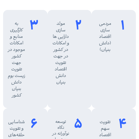
3
2
1
مردمی
مولد
به
سازی
سازی
کارگیری
اقتصاد
دارایی ها
منابع و
(دانش
و امکانات
امکانات
بنیان)
در کشور
موجود در
در جهت
کشور
تقویت
جهت
اقتصاد
تقویت
دانش
زیست بوم
بنیان
دانش
بنیان
کشور
6
5
4
تقویت
توسعه
شناسایی
نگاه
سهم
و تقویت
نوآورانه در
اقتصاد
حلقه‌های