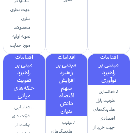
فناور
استانها در
جهت تجاری
سازی
محصولات
نمونه اولیه
مورد حمایت
اقدامات
اقدامات
اقدامات
مبتنی بر
مبتنی بر
مبتی بر
راهبرد
راهبرد
راهبرد
نوآوری​
افزایش
تقویت
سهم
حلقه‌های
فعالسازی
اقتصاد
میانی
ظرفیت بازار
دانش
شناسایی
هلدینگ‌های
بنیان
شرکت های
اقتصادی
ترغیب
توانمند از
جهت خرید از
هلدینگ‌های