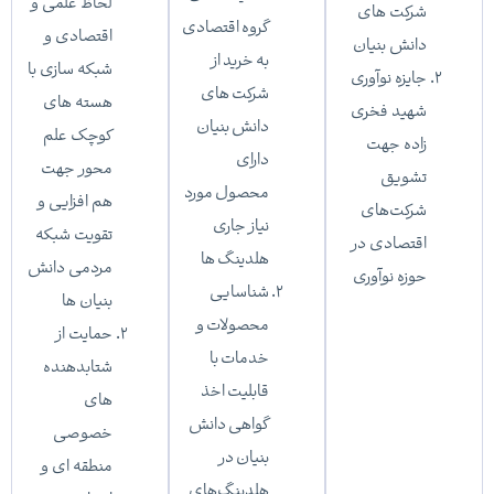
لحاظ علمی و
شرکت های
گروه اقتصادی
اقتصادی و
دانش بنیان
به خرید از
شبکه سازی با
جایزه نوآوری
شرکت های
هسته های
شهید فخری
دانش بنیان
کوچک علم
زاده جهت
دارای
محور جهت
تشویق
محصول مورد
هم افزایی و
شرکت‌های
نیاز جاری
تقویت شبکه
اقتصادی در
هلدینگ ها
مردمی دانش
حوزه نوآوری
شناسایی
بنیان ها
محصولات و
حمایت از
خدمات با
شتابدهنده
قابلیت اخذ
های
گواهی دانش
خصوصی
بنیان در
منطقه ای و
هلدینگ‌های