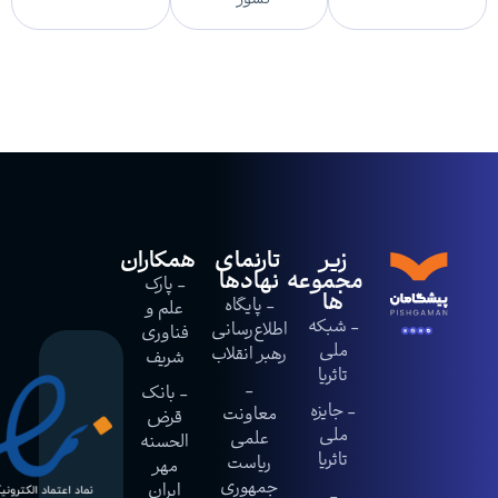
کشور
زیر
تارنمای
همکاران
مجموعه
نهادها
- پارک
ها
- پایگاه
علم و
- شبکه
اطلاع‌رسانی
فناوری
ملی
رهبر انقلاب
شریف
تاثریا
-
- بانک
- جایزه
معاونت
قرض
ملی
علمی
الحسنه
تاثریا
ریاست
مهر
جمهوری
ایران
-