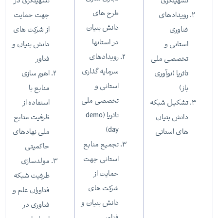
تسهیلگری
تسهیلگری در
طرح های
رویدادهای
جهت حمایت
دانش بنیان
فناوری
از شرکت های
در استانها
استانی و
دانش بنیان و
رویدادهای
تخصصی ملی
فناور
سرمایه گذاری
تاثریا (نوآوری
اهرم سازی
استانی و
باز)
منابع با
تخصصی ملی
تشکیل شبکه
استفاده از
تاثریا (demo
دانش بنیان
ظرفیت منابع
day)
های استانی
ملی نهادهای
تجمیع منابع
حاکمیتی
استانی جهت
مولدسازی
حمایت از
ظرفیت شبکه
شرکت های
فناوران علم و
دانش بنیان و
فناوری در