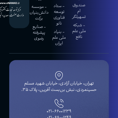
صندوق
- ستاد
- موسسه
ام
توسعه
دانش‌بنیان
تسهیلگر
فناوری
برکت
نانو
- شبکه
- صنایع
ملی علم
- بنیاد
پیشرفته
نافع
ملی علم
رضوی
ایران
تهران، خیابان آزادی، خیابان شهید مسلم
حسینمردی، نبش بن‌بست آفرین، پلاک ۳۵.
021-66001239
021-66001249