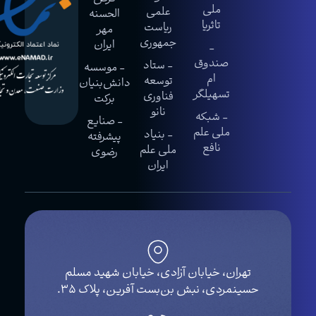
ملی
علمی
الحسنه
تاثریا
ریاست
مهر
جمهوری
ایران
-
صندوق
- ستاد
- موسسه
ام
توسعه
دانش‌بنیان
تسهیلگر
فناوری
برکت
نانو
- شبکه
- صنایع
ملی علم
- بنیاد
پیشرفته
نافع
ملی علم
رضوی
ایران
تهران، خیابان آزادی، خیابان شهید مسلم
حسینمردی، نبش بن‌بست آفرین، پلاک ۳۵.