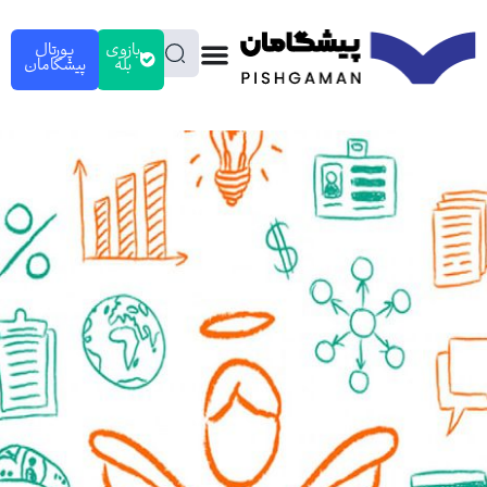
بازوی
پورتال
بله
پیشگامان