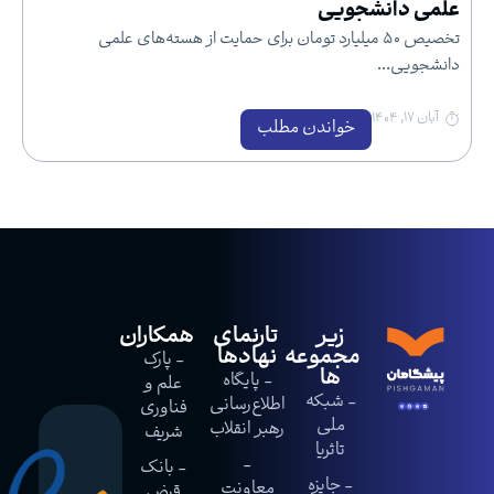
علمی دانشجویی
تخصیص ۵۰ میلیارد تومان برای حمایت از هسته‌های علمی
دانشجویی...
آبان ۱۷, ۱۴۰۴
خواندن مطلب
زیر
تارنمای
همکاران
مجموعه
نهادها
- پارک
ها
- پایگاه
علم و
- شبکه
اطلاع‌رسانی
فناوری
ملی
رهبر انقلاب
شریف
تاثریا
-
- بانک
- جایزه
معاونت
قرض