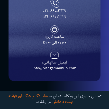
021-66001239
021-66001249
ساعت کاری:
07:00 الی 16:00
ایمیل سازمانی:
info@pishgamanhub.com
تمامی حقوق این وبگاه متعلق به
هلدینگ پیشگامان فرآیند
توسعه دانش
می‌باشد.