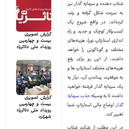
اب دهنده و سرمایه‌ گذار نیز
 سرعت شکل گرفته و رشد
ده‌اند. در واقع شروع یک
ب‌وکار کوچک و جدید و راه
گزارش تصویری
دازی استارتاپ نوپا، هزینه‌های
بیست و چهارمین
رویداد ملی «تاثریا»
تلف و گوناگونی را خواهد
شت. از این رو برای رفع
ینه‌های مختلف استارتاپ ها و
 موفقیت رساندن آن، نیاز به
 سرمایه گذار فرشته خواهید
شت تا به وسیله
جذب سرمایه
گزارش تصویری
بیست و چهارمین
ار
اوضاع مالی استارتاپ شما
رویداد ملی «تاثریا»
ییر کند.
شهرکرد
 این مطلب از شرکت شتاب