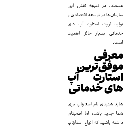
تیجه نقش این
وسعه اقتصادی و
ستارت آپ های
ر حائز اهمیت
رین
ت آپ
دماتی
 استارتاپ برای
، اما اطمینان
 انواع استارتاپ