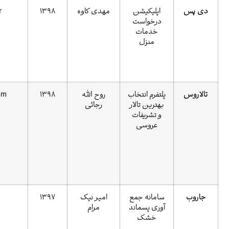
اپلیکیشن
مهدی کاوه
1398
daypass.ir
درخواست
خدمات
منزل
پلتفرم انتخاب
روح الله
1398
talaroos.com
بهترین تالار
رجائی
و تشریفات
عروسی
سامانه جمع
امیر نیک
1397
آوری پسماند
مرام
خشک