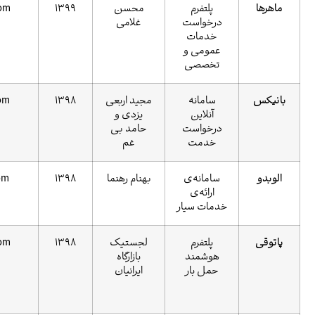
پلتفرم
محسن
1399
maherha.com
درخواست
غلامی
خدمات
عمومی و
تخصصی
سامانه
مجید اربعی
1398
mybanix.com
آنلاین
یزدی و
درخواست
حامد بی
خدمت
غم
سامانه‌ی
بهنام رهنما
1398
alobodo.com
ارائه‌ی
خدمات سیار
پلتفرم
لجستیک
1398
patoughi.com
هوشمند
بازارگاه
حمل بار
ایرانیان