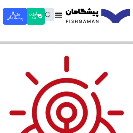
بازوی
پورتال
بله
پیشگامان