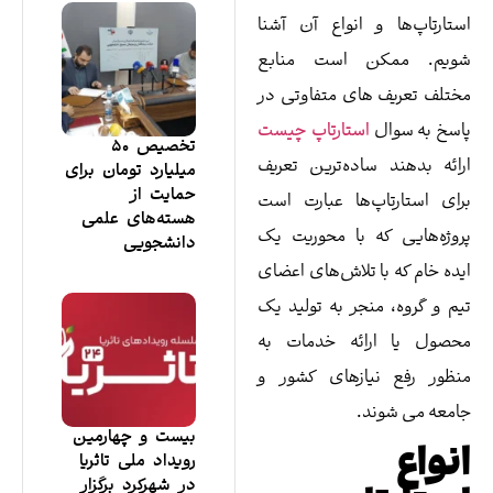
 انواع آن آشنا
 است منابع
ای متفاوتی در
استارتاپ چیست
تخصیص ۵۰
اده‌ترین تعریف
میلیارد تومان برای
حمایت از
‌ها عبارت است
هسته‌های علمی
 با محوریت یک
دانشجویی
 تلاش‌های اعضای
جر به تولید یک
ائه خدمات به
ازهای کشور و
.
بیست و چهارمین
رویداد ملی تاثریا
در شهرکرد برگزار