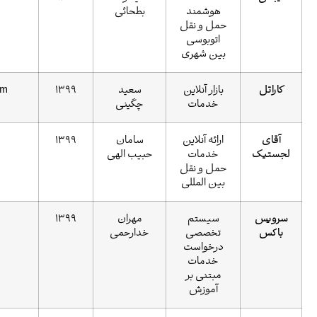
هوشمند
بطحائی
حمل و نقل
اتوبوسی
بین شهری
بازار آنلاین
سعید
1399
karatell.com
خدمات
چگینی
ارائه آنلاین
سامان
1399
خدمات
حبیب الهی
حمل و نقل
بین المللی
سیستم
مهران
1399
servicebox.ir
تخصصی
خدارحمی
درخواست
خدمات
مبتنی بر
آموزش