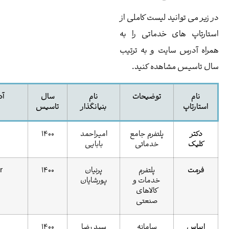
د لیست کاملی از
 خدماتی را به
یت و به ترتیب
اهده کنید.
توضیحات
نام
سال
آدرس سایت
بنیانگذار
تاسیس
پلتفرم جامع
امیراحمد
1400
drklik.ir
خدماتی
بابایی
پلتفرم
پرنیان
1400
formmat.ir
خدمات و
پورشایان
کالاهای
صنعتی
سامانه
سید رضا
1400
ebus.ir