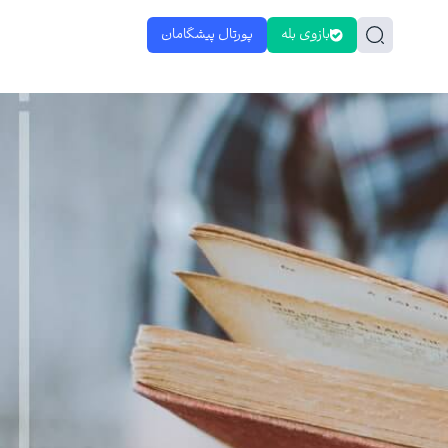
بازوی بله
پورتال پیشگامان