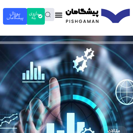
بازوی
پورتال
بله
پیشگامان
مقالات