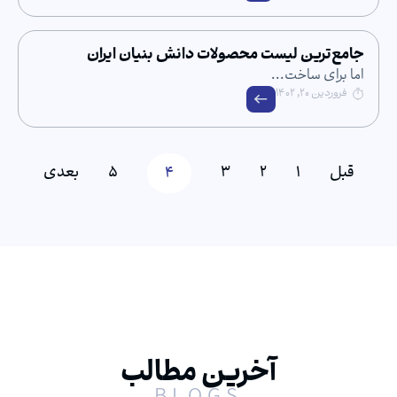
ین لیست محصولات دانش بنیان ایران
ساخت...
۱۴
1
2
3
4
5
بعدی
آخرین مطالب