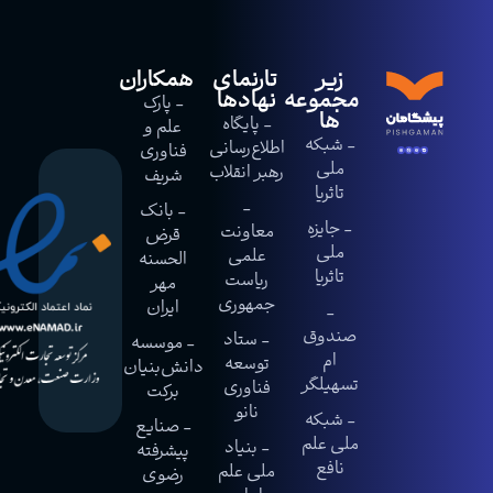
زیر
تارنمای
همکاران
مجموعه
نهادها
- پارک
ها
- پایگاه
علم و
- شبکه
اطلاع‌رسانی
فناوری
ملی
رهبر انقلاب
شریف
تاثریا
-
- بانک
- جایزه
معاونت
قرض
ملی
علمی
الحسنه
تاثریا
ریاست
مهر
جمهوری
ایران
-
صندوق
- ستاد
- موسسه
ام
توسعه
دانش‌بنیان
تسهیلگر
فناوری
برکت
نانو
- شبکه
- صنایع
ملی علم
- بنیاد
پیشرفته
نافع
ملی علم
رضوی