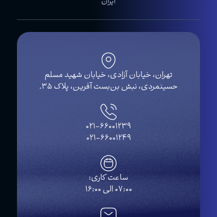
ایران
تهران، خیابان آزادی، خیابان شهید مسلم
ینمردی، نبش بن‌بست آفرین، پلاک ۳۵.
021-66001239
021-66001249
ساعت کاری:
07:00 الی 16:00