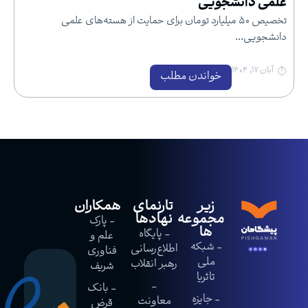
علمی دانشجویی
تخصیص ۵۰ میلیارد تومان برای حمایت از هسته‌های علمی
دانشجویی...
آبان ۱۷, ۱۴۰۴
خواندن مطلب
زیر
تارنمای
همکاران
مجموعه
نهادها
- پارک
ها
- پایگاه
علم و
- شبکه
اطلاع‌رسانی
فناوری
ملی
رهبر انقلاب
شریف
تاثریا
-
- بانک
- جایزه
معاونت
قرض