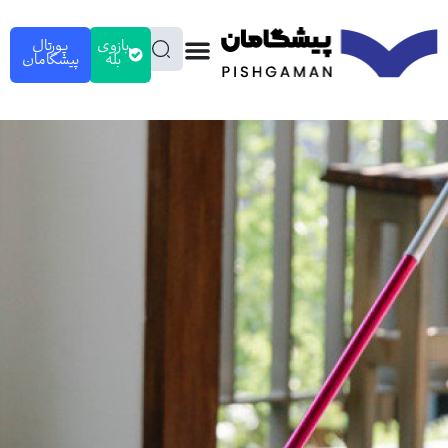
بازوی
پورتال
بله
پیشگامان