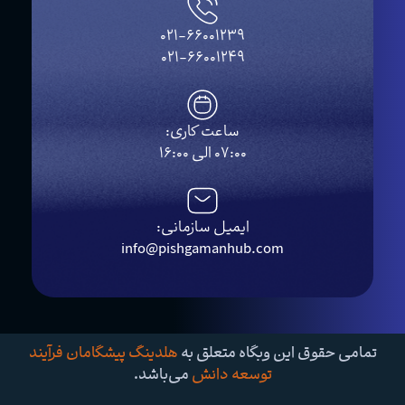
021-66001239
021-66001249
ساعت کاری:
07:00 الی 16:00
ایمیل سازمانی:
info@pishgamanhub.com
تمامی حقوق این وبگاه متعلق به
هلدینگ پیشگامان فرآیند
توسعه دانش
می‌باشد.