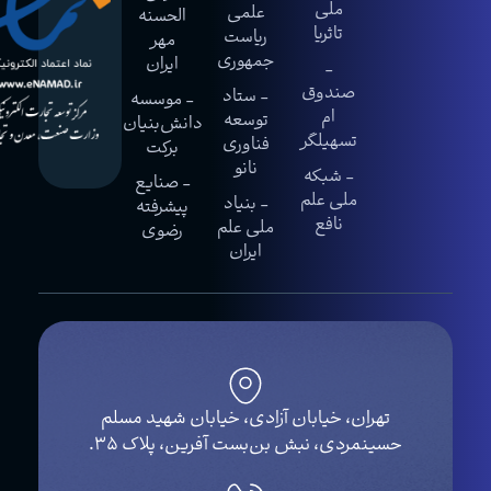
ملی
علمی
الحسنه
تاثریا
ریاست
مهر
جمهوری
ایران
-
صندوق
- ستاد
- موسسه
ام
توسعه
دانش‌بنیان
تسهیلگر
فناوری
برکت
نانو
- شبکه
- صنایع
ملی علم
- بنیاد
پیشرفته
نافع
ملی علم
رضوی
ایران
تهران، خیابان آزادی، خیابان شهید مسلم
حسینمردی، نبش بن‌بست آفرین، پلاک ۳۵.