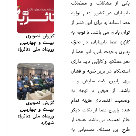
ی از مشکلات و معضلات
بینایان در کشور، عدم تولید
ا استاندارد برای این قشر از
ان یابان می باشد. با توجه به
گزارش تصویری
رکرد عصا نابینایان در تحرک
بیست و چهارمین
رویداد ملی «تاثریا»
یری و جهت یابی، این عصا از
ر عملکرد و کارآیی باید دارای
تحکام در برابر ضربه و فشار،
ن پایین، ضد سایش و …
شد. از طرفی با توجه به
عیت اقتصادی هزینه تمام
گزارش تصویری
ه پایین عصا از نکات دیگر
بیست و چهارمین
رویداد ملی «تاثریا»
ئز اهمیت می باشد. هدف از
شهرکرد
ح این مسئله، دستیابی به