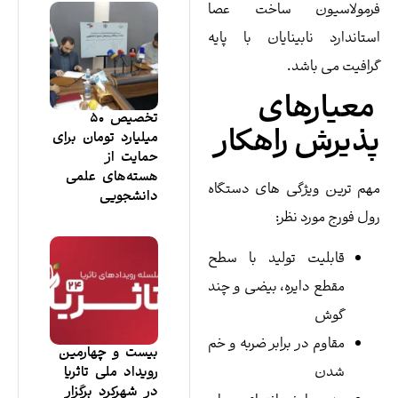
رمولاسیون ساخت عصا
تاندارد نابینایان با پایه
افیت می باشد.
عیارهای
تخصیص ۵۰
ذیرش راهکار
میلیارد تومان برای
حمایت از
هسته‌های علمی
م ترین ویژگی های دستگاه
دانشجویی
ل فورج مورد نظر:
قابلیت تولید با سطح
مقطع دایره، بیضی و چند
گوش
مقاوم در برابر ضربه و خم
بیست و چهارمین
شدن
رویداد ملی تاثریا
در شهرکرد برگزار